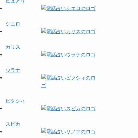
ピュアリ
シエロ
カリス
ウラナ
ピクシィ
スピカ