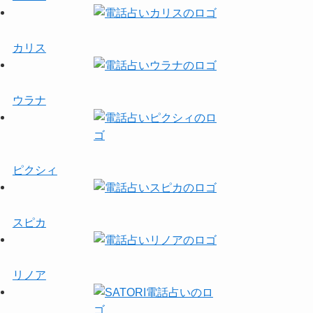
カリス
ウラナ
ピクシィ
スピカ
リノア