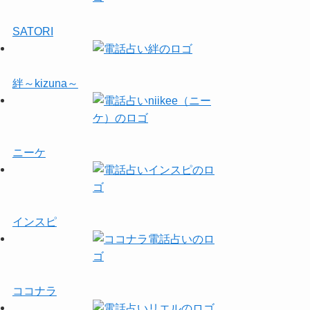
SATORI
絆～kizuna～
ニーケ
インスピ
ココナラ