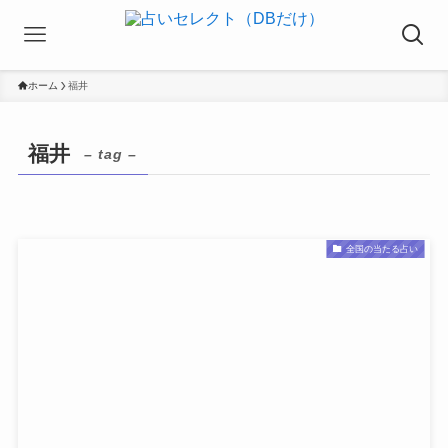
ホーム
福井
福井
– tag –
全国の当たる占い