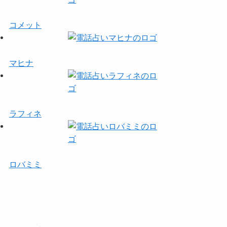
コメット
マヒナ
ラフィネ
ロバミミ