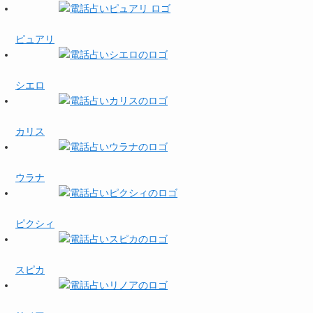
ピュアリ
シエロ
カリス
ウラナ
ピクシィ
スピカ