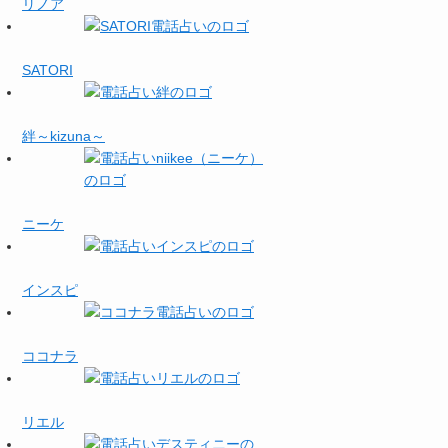
リノア
SATORI
絆～kizuna～
ニーケ
インスピ
ココナラ
リエル