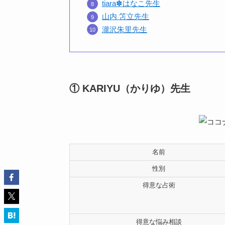
tiara✽はなこ先生
山内 笘立先生
瀧沢朱里先生
① KARIYU（かりゆ）先生
名前
性別
得意な占術
得意な悩み相談