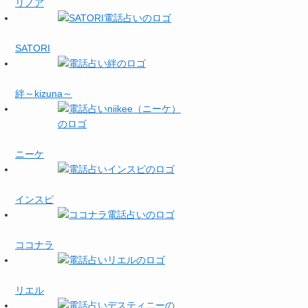
リノア
SATORI
絆～kizuna～
ニーケ
インスピ
ココナラ
リエル