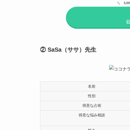
3,
② SaSa（ササ）先生
名前
性別
得意な占術
得意な悩み相談