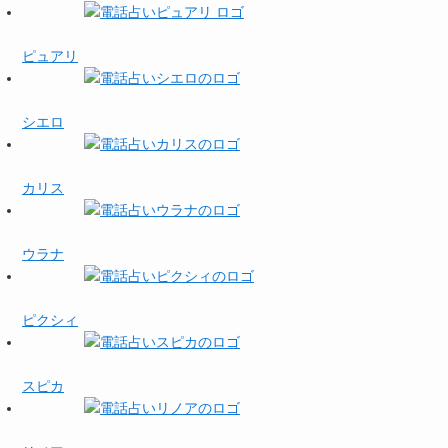
ピュアリ
シエロ
カリス
ウラナ
ピクシィ
スピカ