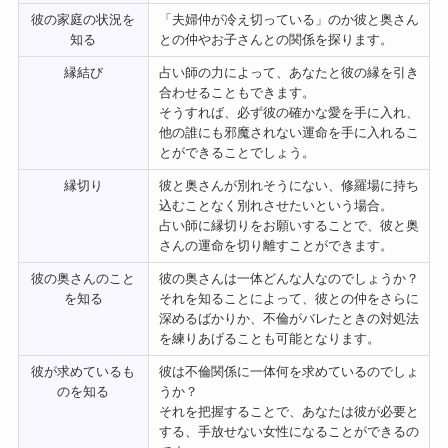
彼の家庭の状況を
「夫婦仲が冷え切っている」のか彼と奥さん
知る
との仲やお子さんとの関係を探ります。
縁結び
占い師の力によって、あなたと彼の縁を引き
合わせることもできます。
そうすれば、必ず彼の確かな愛を手に入れ、
他の誰にも邪魔されない運命を手に入れるこ
とができることでしょう。
縁切り
彼と奥さんが別れそうにない、修羅場に持ち
込むことなく別れさせたいという場合。
占い師に縁切りをお願いすることで、彼と奥
さんの運命を切り離すことができます。
彼の奥さんのこと
彼の奥さんは一体どんな人なのでしょうか？
を知る
それを知ることによって、彼との仲をさらに
深めるばかりか、不倫がバレたときの対処法
を練りあげることも可能となります。
彼が求めているも
彼は不倫関係に一体何を求めているのでしょ
のを知る
うか？
それを把握することで、あなたは彼が必要と
する、手放せない女性になることができるの