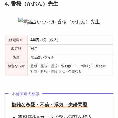
4. 香桜（かおん）先生
鑑定料金
440円 /1分（税込）
鑑定歴
24年
所属
電話占いウィル
得意な占術
霊感・霊視・霊聴・波動修正・ご縁結び・数秘術・
祈願・祈祷・霊障浄化・浄霊など
不倫関連の相談
複雑な恋愛・不倫・浮気・夫婦問題
霊感霊視×カードで深い洞察を行う