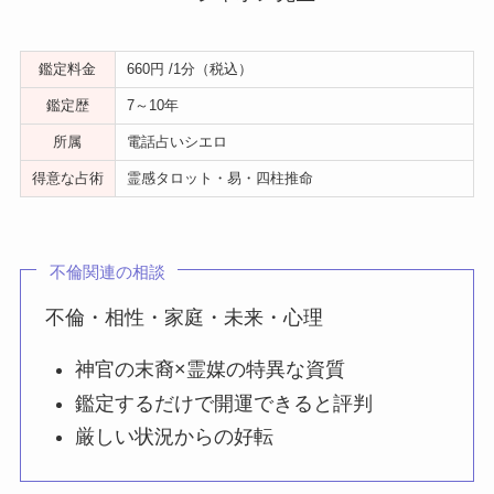
鑑定料金
660円 /1分（税込）
鑑定歴
7～10年
所属
電話占いシエロ
得意な占術
霊感タロット・易・四柱推命
不倫関連の相談
不倫・相性・家庭・未来・心理
神官の末裔×霊媒の特異な資質
鑑定するだけで開運できると評判
厳しい状況からの好転