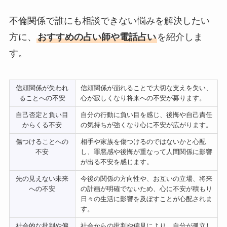
不倫関係で誰にも相談できない悩みを解決したい
方に、
おすすめの占い師や電話占い
を紹介しま
す。
信頼関係が失われ
信頼関係が崩れることで大切な支えを失い、
ることへの不安
心が寂しくなり将来への不安が募ります。
自己否定と負い目
自分の行動に負い目を感じ、後悔や自己責任
からくる不安
の気持ちが強くなり心に不安が広がります。
傷つけることへの
相手や家族を傷つけるのではないかと心配
不安
し、罪悪感や後悔が重なって人間関係に影響
が出る不安を感じます。
先の見えない未来
今後の関係の方向性や、お互いの立場、将来
への不安
の計画が明確でないため、心に不安が積もり
日々の生活に影響を及ぼすことが心配されま
す。
社会的な批判や偏
社会からの批判や偏見により、自分が孤立し