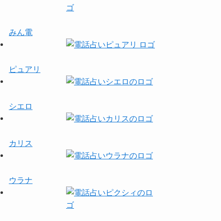
みん電
ピュアリ
シエロ
カリス
ウラナ