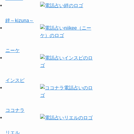
絆～kizuna～
ニーケ
インスピ
ココナラ
リエル