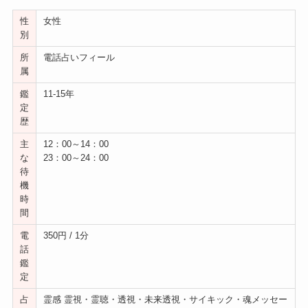
性
女性
別
所
電話占いフィール
属
鑑
11-15年
定
歴
主
12：00～14：00
な
23：00～24：00
待
機
時
間
電
350円 / 1分
話
鑑
定
占
霊感 霊視・霊聴・透視・未来透視・サイキック・魂メッセー