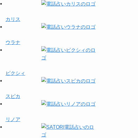
カリス
ウラナ
ピクシィ
スピカ
リノア