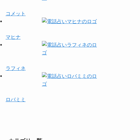
コメット
マヒナ
ラフィネ
ロバミミ