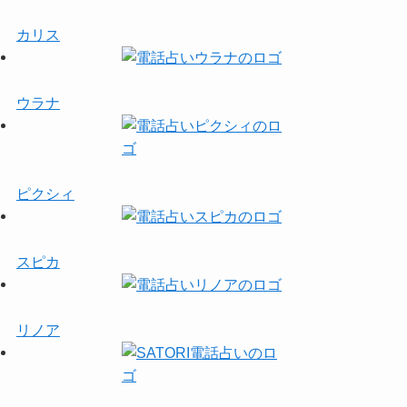
カリス
ウラナ
ピクシィ
スピカ
リノア