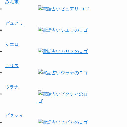
みん電
ピュアリ
シエロ
カリス
ウラナ
ピクシィ