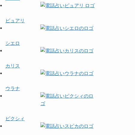
ピュアリ
シエロ
カリス
ウラナ
ピクシィ