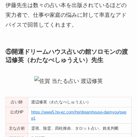
伊藤先生は数々の占い本を出版されているほどの
実力者で、仕事や家庭の悩みに対して率直なアド
バイスで回答してくれます。
⑤開運ドリームハウス占いの館ソロモンの渡
辺修英（わたなべしゅうえい）先生
占い師
渡辺修英（わたなべしゅうえい）
公式HP
https://www5.hp-ez.com/hp/dreamhouse-daimyou/pag
e1
主な占術
霊視、除霊、四柱推命、タロット占い、姓名判断