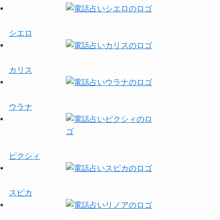
シエロ
カリス
ウラナ
ピクシィ
スピカ