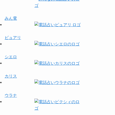
みん電
ピュアリ
シエロ
カリス
ウラナ