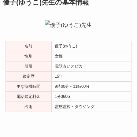
優子(ゆうこ)先生の基本情報
名前
優子(ゆうこ)
性別
女性
所属
電話占いスピカ
鑑定歴
15年
主な待機時間
9時00分～11時00分
電話鑑定料金
1分360G
占術
霊感霊視・ダウジング