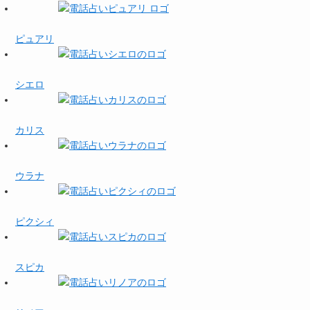
ピュアリ
シエロ
カリス
ウラナ
ピクシィ
スピカ