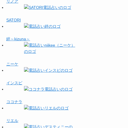
リノア
SATORI
絆～kizuna～
ニーケ
インスピ
ココナラ
リエル