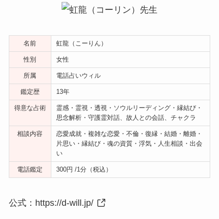
名前
虹龍（こーりん）
性別
女性
所属
電話占いウィル
鑑定歴
13年
得意な占術
霊感・霊視・透視・ソウルリーディング・縁結び・
思念解析・守護霊対話、故人との会話、チャクラ
相談内容
恋愛成就・複雑な恋愛・不倫・復縁・結婚・離婚・
片思い・縁結び・魂の資質・浮気・人生相談・出会
い
電話鑑定
300円 /1分（税込）
公式：
https://d-will.jp/