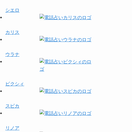
シエロ
カリス
ウラナ
ピクシィ
スピカ
リノア