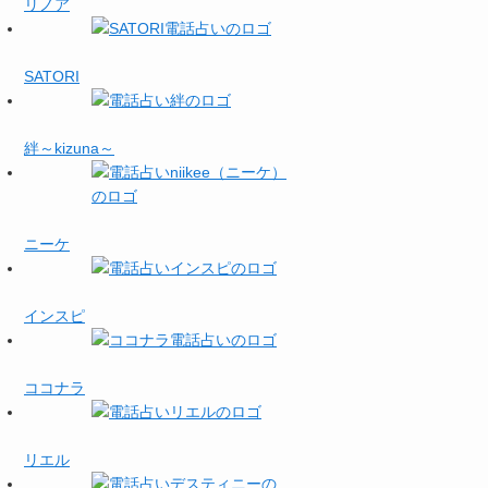
リノア
SATORI
絆～kizuna～
ニーケ
インスピ
ココナラ
リエル