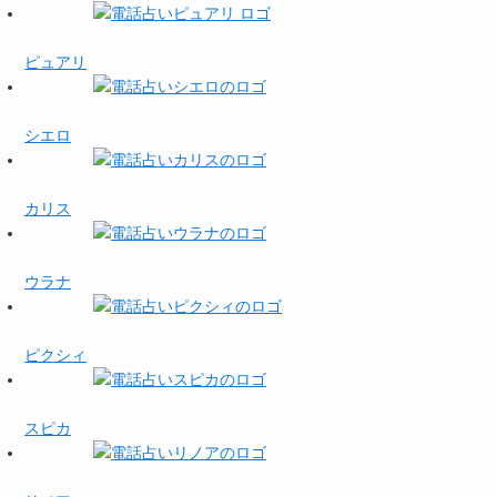
ピュアリ
シエロ
カリス
ウラナ
ピクシィ
スピカ