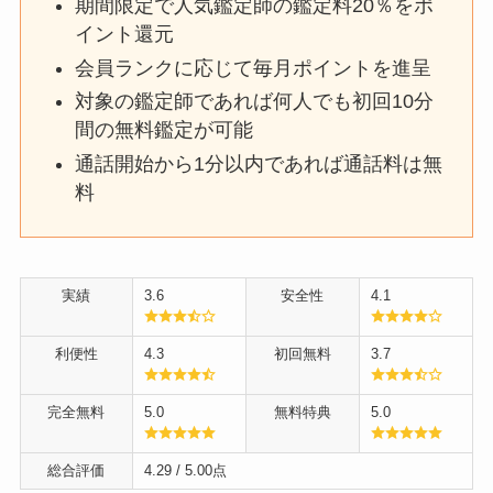
期間限定で人気鑑定師の鑑定料20％をポ
イント還元
会員ランクに応じて毎月ポイントを進呈
対象の鑑定師であれば何人でも初回10分
間の無料鑑定が可能
通話開始から1分以内であれば通話料は無
料
実績
3.6
安全性
4.1
利便性
4.3
初回無料
3.7
完全無料
5.0
無料特典
5.0
総合評価
4.29
/ 5.00点