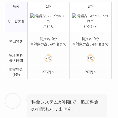
順位
1位
2位
サービス名
スピカ
ピクシィ
初指名10分
初指名10分
初回特典
1
※対象の占い師5名まで
※対象の占い師3名まで
完全無料
50分
30分
最大時間
鑑定料金
275円〜
297円〜
(1分)
料金システムが明確で、追加料金
の心配もありません。