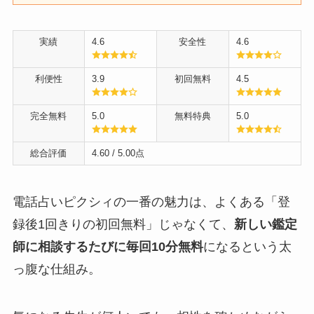
実績
4.6
安全性
4.6
利便性
3.9
初回無料
4.5
完全無料
5.0
無料特典
5.0
総合評価
4.60
/ 5.00点
電話占いピクシィの一番の魅力は、よくある「登
録後1回きりの初回無料」じゃなくて、
新しい鑑定
師に相談するたびに毎回10分無料
になるという太
っ腹な仕組み。