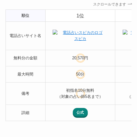
スクロールできます
1位
順位
電話占いサイト名
スピカ
無料分の金額
20,570円
最大時間
50分
初指名10分無料
備考
（対象の占い師5名まで）
（対
公式
詳細