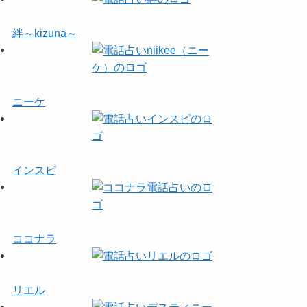
絆～kizuna～
ニーケ
インスピ
ココナラ
リエル